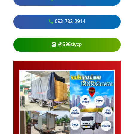
093-782-2914
@596siycp